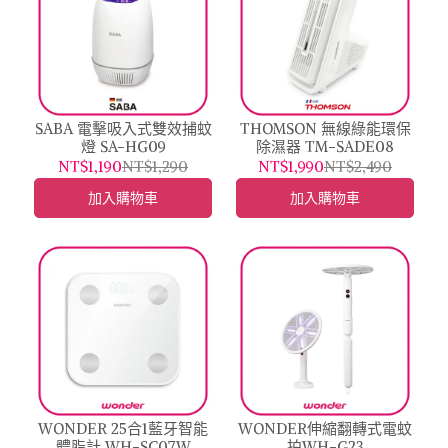
SABA 電擊吸入式雙效捕蚊
THOMSON 無線綠能環保
燈 SA-HG09
除濕器 TM-SADE08
NT$1,190
NT$1,290
NT$1,990
NT$2,490
加入購物車
加入購物車
WONDER 25合1藍牙智能
WONDER伸縮翻轉式電蚊
體脂計 WH-SC07W
拍WH-G23