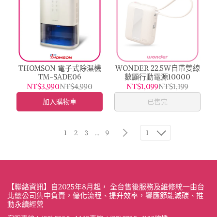
THOMSON 電子式除濕機
WONDER 22.5W自帶雙線
TM-SADE06
數顯行動電源10000
NT$3,990
NT$4,990
NT$1,099
NT$1,199
加入購物車
已售完
1
2
3
...
9
1
【聯絡資訊】自2025年8月起， 全台售後服務及維修統一由台
北總公司集中負責，優化流程、提升效率，響應節能減碳、推
動永續經營