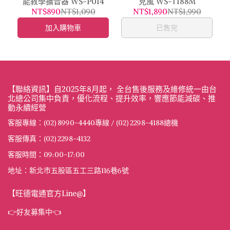
能教學擴音器 WS-P014
克風 WS-T188M
NT$890
NT$1,090
NT$1,890
NT$1,990
加入購物車
已售完
【聯絡資訊】自2025年8月起， 全台售後服務及維修統一由台
北總公司集中負責，優化流程、提升效率，響應節能減碳、推
動永續經營
客服專線：(02) 8990-4440專線 / (02) 2298-4188總機
客服傳真：(02) 2298-4132
客服時間：09:00-17:00
地址：新北市五股區五工三路116巷6號
【旺德電通官方Line@】
👉好友募集中👈