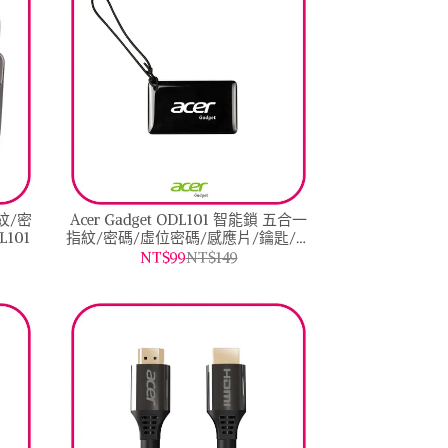
指紋/密
Acer Gadget ODL101 智能鎖 五合一
101
指紋/密碼/虛位密碼/感應片/鑰匙/專
用電池-配件odl101_a002
NT$99
NT$149