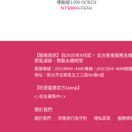
傳輸線3.0M OCB231
NT$699
NT$799
【聯絡資訊】自2025年8月起， 全台售後服務
節能減碳、推動永續經營
客服專線：(02) 8990-4440專線 / (02) 2298-4188總
地址：新北市五股區五工三路116巷6號
【旺德電通官方Line@】
👉好友募集中👈
關於我們
關於我們
供應商行為守則
隱私政策
服務條