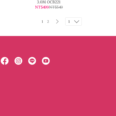
3.0M OCB221
NT$499
NT$549
1
2
1