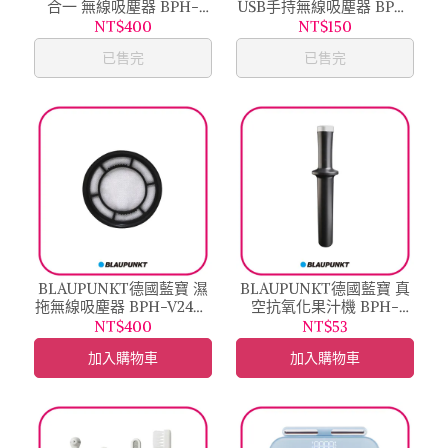
合一 無線吸塵器 BPH-
USB手持無線吸塵器 BPH-
V18DUL-配件
V19DUC-配件:濾網
NT$400
NT$150
已售完
已售完
BLAUPUNKT德國藍寶 濕
BLAUPUNKT德國藍寶 真
拖無線吸塵器 BPH-V24D-
空抗氧化果汁機 BPH-
配件
M01B-配件
NT$400
NT$53
加入購物車
加入購物車