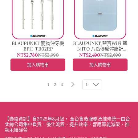
BLAUPUNKT 寵物沖牙機
BLAUPUNKT 藍寶WiFi 藍
BPH-TB02RP
牙ITO 八點傳感體脂計
BPH-ME01W
NT$2,780
NT$3,990
NT$2,490
NT$2,690
加入購物車
加入購物車
1
2
3
1
【聯絡資訊】自2025年8月起， 全台售後服務及維修統一由台
北總公司集中負責，優化流程、提升效率，響應節能減碳、推
動永續經營