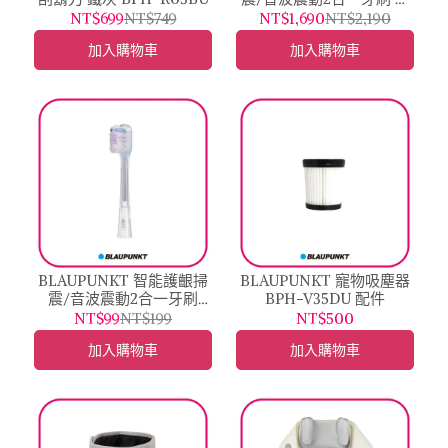
光粉 / 象牙白 / 釉光藍
NT$699
NT$749
NT$1,690
NT$2,190
BPH-TB03 (貝氏CLEAN
加入購物車
加入購物車
牙刷)
BLAUPUNKT 智能護齦掃
BLAUPUNKT 寵物吸塵器
震/音波震動2合一牙刷
BPH-V35DU 配件
BPH-TB03 配件
NT$99
NT$199
NT$500
加入購物車
加入購物車