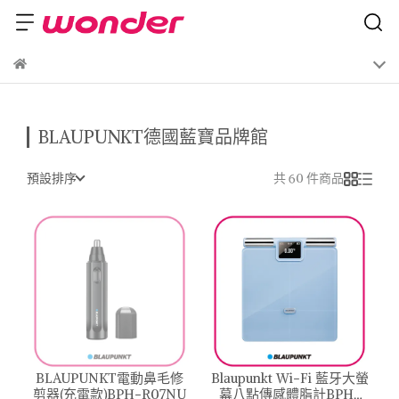
BLAUPUNKT德國藍寶品牌館
預設排序
共 60 件商品
BLAUPUNKT電動鼻毛修
Blaupunkt Wi-Fi 藍牙大螢
剪器(充電款)BPH-R07NU
幕八點傳感體脂計BPH-