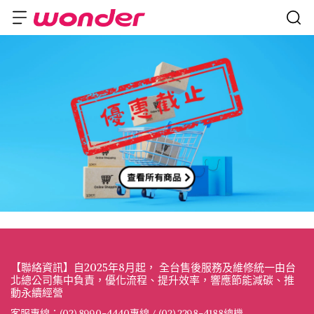
【聯絡資訊】自2025年8月起， 全台售後服務及維修統一由台
北總公司集中負責，優化流程、提升效率，響應節能減碳、推
動永續經營
客服專線：(02) 8990-4440專線 / (02) 2298-4188總機