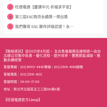
3
旺德電通【慶讚中元 祈福求平安】
4
第三屆ESG物流永續獎－傑出獎
5
​ 我們獲得 ESG 夥伴評級認證！永⋯
【聯絡資訊】自2025年8月起， 全台售後服務及維修統一由台
北總公司集中負責，優化流程、提升效率，響應節能減碳、推
動永續經營
客服專線：(02) 8990-4440專線 / (02) 2298-4188總機
客服傳真：(02) 2298-4132
客服時間：09:00-17:00
地址：新北市五股區五工三路116巷6號
【旺德電通官方Line@】