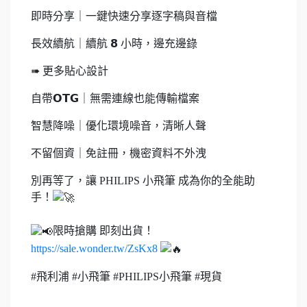
即時分享｜一鍵快速分享逐字稿與音檔
長效續航｜續航 𝟴 小時，邊充邊錄
➠ 更多貼心設計
自帶𝗢𝗧𝗚｜無需連線也能傳輸檔案
智慧降噪｜優化環境噪音，清晰人聲
不留個資｜免註冊，機密資料不外洩
別再等了，讓 PHILIPS 小飛筆 成為你的全能助
手！
限時搶購 即刻出貨！
https://sale.wonder.tw/ZsKx8
#飛利浦 #小飛筆 #PHILIPS小飛筆 #現貨