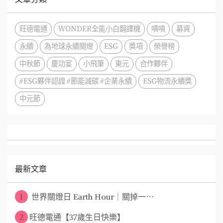
旺德電通
WONDER全能小白翻譯機
嘖嘖
募資
永續
為地球永續關燈
ESG
獎項
榮譽榜
中秋節
慶功宴
小飛筆
東元
合作夥伴
#ESG夥伴認證 #節能減碳 #企業永續
ESG物流永續獎
中元節
最新文章
1
世界關燈日 Earth Hour｜關掉一⋯
2
​旺德電通【37歲生日快樂】