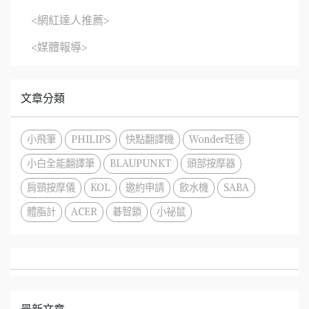
<網紅達人推薦>
<媒體報導>
文章分類
小飛筆
PHILIPS
快點翻譯機
Wonder旺德
小白全能翻譯筆
BLAUPUNKT
頭部按摩器
肩頸按摩儀
KOL
邀約申請
飲水機
SABA
體脂計
ACER
碁智鎖
小祕鼠