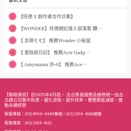
最新文章
1
【旺德 X 創作者合作計劃】
2
【WONDER】旺德網紅達人部落客 體⋯
3
【 志祺七七】 推薦Wonder 小秘鼠
4
【 蛋殼居日記】 推薦Acer Gadg⋯
5
【 Amymama 洪+0】 推薦Ace⋯
【聯絡資訊】自2025年8月起， 全台售後服務及維修統一由台
北總公司集中負責，優化流程、提升效率，響應節能減碳、推
動永續經營
客服專線：(02) 8990-4440專線 / (02) 2298-4188總機
客服傳真：(02) 2298-4132