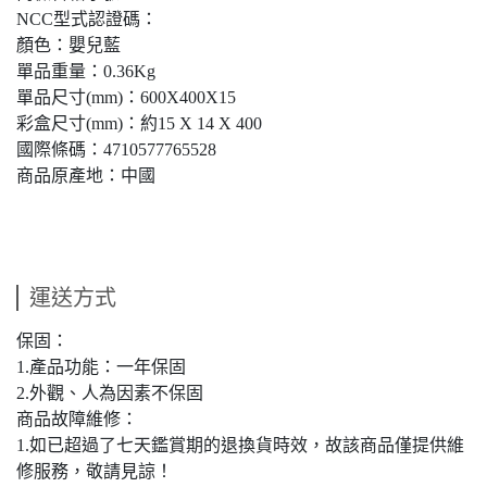
NCC型式認證碼：
顏色：嬰兒藍
單品重量：0.36Kg
單品尺寸(mm)：600X400X15
彩盒尺寸(mm)：約15 X 14 X 400
國際條碼：4710577765528
商品原產地：中國
運送方式
保固：
1.產品功能：一年保固
2.外觀、人為因素不保固
商品故障維修：
1.如已超過了七天鑑賞期的退換貨時效，故該商品僅提供維
修服務，敬請見諒！