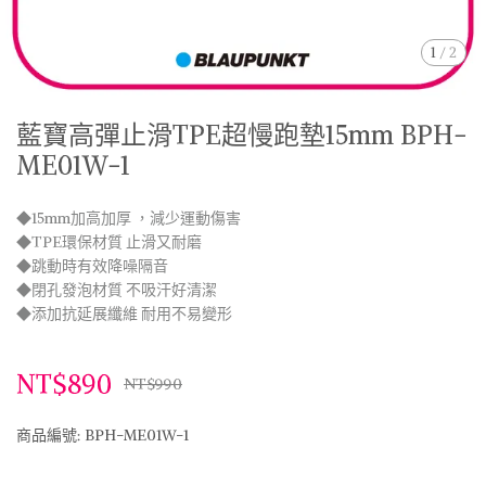
1
/
2
藍寶高彈止滑TPE超慢跑墊15mm BPH-
ME01W-1
◆15mm加高加厚 ，減少運動傷害
◆TPE環保材質 止滑又耐磨
◆跳動時有效降噪隔音
◆閉孔發泡材質 不吸汗好清潔
◆添加抗延展纖維 耐用不易變形
NT$890
NT$990
商品編號:
BPH-ME01W-1