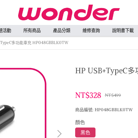
題活動
所有商品
產品分類
維修查詢
說明書下載
+TypeC多功能車充 HP048GBBLK0TW
HP USB+TypeC
NT$328
NT$499
商品編號:
HP048GBBLK0TW
顏色
黑色