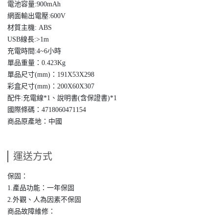
電池容量:900mAh
網面輸出電壓:600V
材質主機: ABS
USB線長:>1m
充電時間:4~6小時
單品重量：0.423Kg
單品尺寸(mm)：191X53X298
彩盒尺寸(mm)：200X60X307
配件:充電線*1、說明書(含保證書)*1
國際條碼：4718060471154
商品原產地：中國
運送方式
保固：
1.產品功能：一年保固
2.外觀、人為因素不保固
商品故障維修：