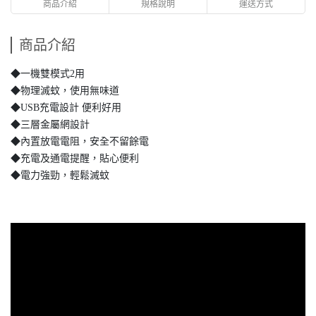
商品介紹
規格說明
運送方式
商品介紹
◆一機雙模式2用
◆物理滅蚊，使用無味道
◆USB充電設計 便利好用
◆三層金屬網設計
◆內置放電電阻，安全不留餘電
◆充電及通電提醒，貼心便利
◆電力強勁，輕鬆滅蚊