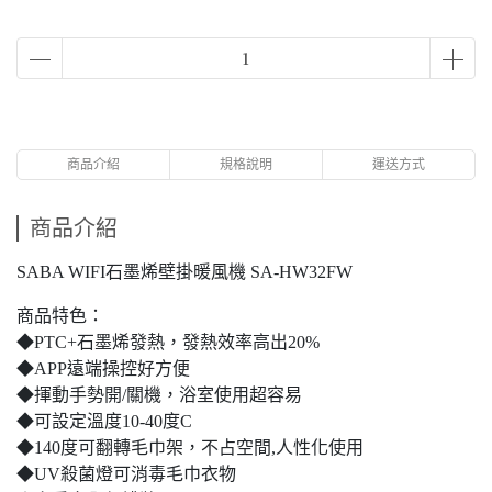
商品介紹
規格說明
運送方式
商品介紹
SABA WIFI石墨烯壁掛暖風機 SA-HW32FW
商品特色：
◆PTC+石墨烯發熱，發熱效率高出20%
◆APP遠端操控好方便
◆揮動手勢開/關機，浴室使用超容易
◆可設定溫度10-40度C
◆140度可翻轉毛巾架，不占空間,人性化使用
◆UV殺菌燈可消毒毛巾衣物