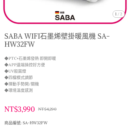
1
/
2
SABA WIFI石墨烯壁掛暖風機 SA-
HW32FW
◆PTC+石墨烯發熱 即開即暖
◆APP遠端操控好方便
◆UV殺菌燈
◆四檔模式調節
◆揮動手勢開/關機
◆環境溫度感測
NT$3,990
NT$4,290
商品編號:
SA-HW32FW