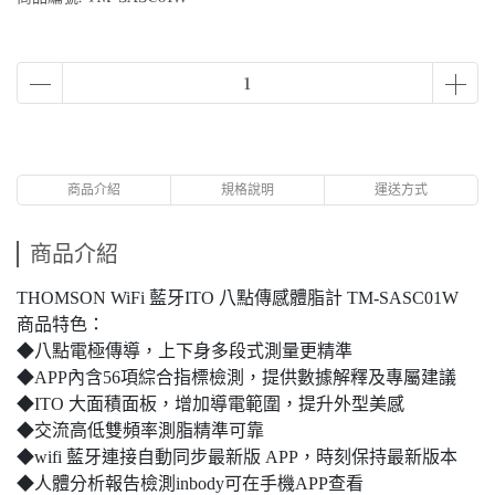
商品介紹
規格說明
運送方式
商品介紹
THOMSON WiFi 藍牙ITO 八點傳感體脂計 TM-SASC01W
商品特色：
◆八點電極傳導，上下身多段式測量更精準
◆APP內含56項綜合指標檢測，提供數據解釋及專屬建議
◆ITO 大面積面板，增加導電範圍，提升外型美感
◆交流高低雙頻率測脂精準可靠
◆wifi 藍牙連接自動同步最新版 APP，時刻保持最新版本
◆人體分析報告檢測inbody可在手機APP查看