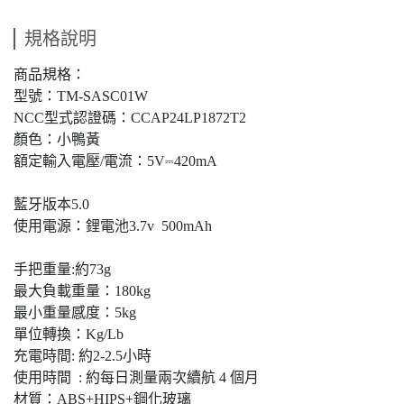
規格說明
商品規格：
型號：TM-SASC01W
NCC型式認證碼：CCAP24LP1872T2
顏色：小鴨黃
額定輸入電壓/電流：5V⎓420mA
藍牙版本5.0
使用電源：鋰電池3.7v 500mAh
手把重量:約73g
最大負載重量：180kg
最小重量感度：5kg
單位轉換：Kg/Lb
充電時間: 約2-2.5小時
使用時間 : 約每日測量兩次續航 4 個月
材質：ABS+HIPS+鋼化玻璃