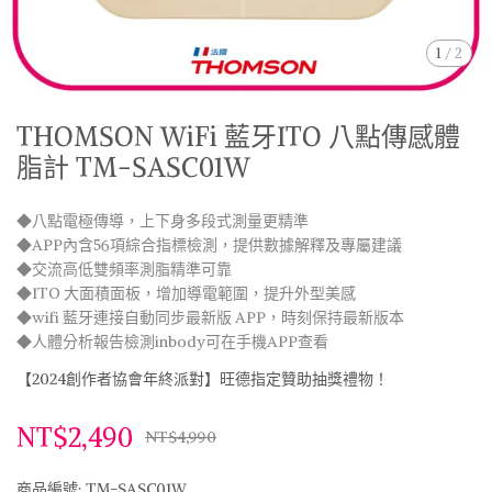
1
/
2
THOMSON WiFi 藍牙ITO 八點傳感體
脂計 TM-SASC01W
◆八點電極傳導，上下身多段式測量更精準
◆APP內含56項綜合指標檢測，提供數據解釋及專屬建議
◆交流高低雙頻率測脂精準可靠
◆ITO 大面積面板，增加導電範圍，提升外型美感
◆wifi 藍牙連接自動同步最新版 APP，時刻保持最新版本
◆人體分析報告檢測inbody可在手機APP查看
【2024創作者協會年終派對】旺德指定贊助抽獎禮物！
NT$2,490
NT$4,990
商品編號:
TM-SASC01W