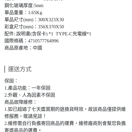
鋼化玻璃厚度:5mm
單品重量：1.65Kg
單品尺寸(mm)：300X323X30
彩盒尺寸(mm)：356X370X50
配件: 說明書(含保卡) *1 TYPE-C充電線*1
國際條碼：4710577764996
商品原產地：中國
運送方式
保固：
1.產品功能：一年保固
2.外觀、人為因素不保固
商品故障維修：
1.如已超過了七天鑑賞期的退換貨時效，故該商品僅提供維
修服務，敬請見諒！
2.維修需自行負擔寄回商品的運費，維修廠商則會幫您負擔
寄還商品的運費。