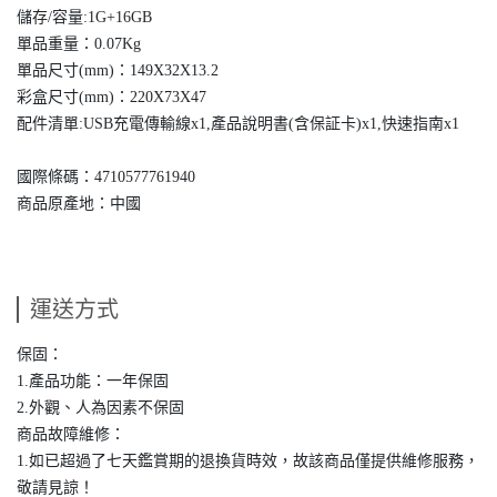
儲存/容量:1G+16GB
單品重量：0.07Kg
單品尺寸(mm)：149X32X13.2
彩盒尺寸(mm)：220X73X47
配件清單:USB充電傳輸線x1,產品說明書(含保証卡)x1,快速指南x1
國際條碼：4710577761940
商品原產地：中國
運送方式
保固：
1.產品功能：一年保固
2.外觀、人為因素不保固
商品故障維修：
1.如已超過了七天鑑賞期的退換貨時效，故該商品僅提供維修服務，
敬請見諒！