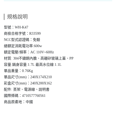
規格說明
型號：WH-K47
商檢合格字號：R33599
NCC型式認證碼：免驗
總額定消耗電功率:600w
額定電壓/頻率：AC 110V~60Hz
材質: 304不鏽鋼內膽、高硼矽玻璃上蓋、PP
容量:鍋身容量:1.7L 最高水位線:1.1L
單品重量：0.76Kg
單品尺寸(mm)：240X174X210
彩盒尺寸(mm)：240X200X162
配件: 蒸架、電源線、說明書
國際條碼：4710577760561
商品原產地：中國