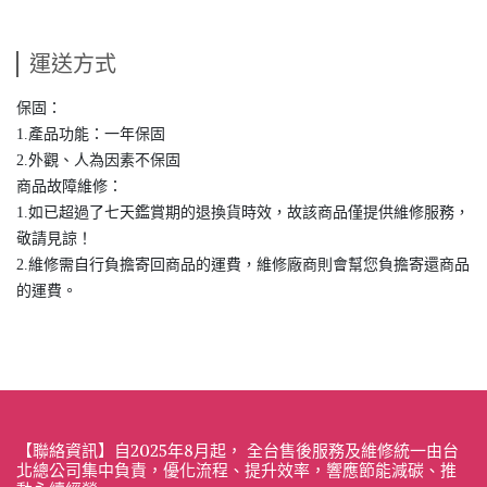
運送方式
保固：
1.產品功能：一年保固
2.外觀、人為因素不保固
商品故障維修：
1.如已超過了七天鑑賞期的退換貨時效，故該商品僅提供維修服務，
敬請見諒！
2.維修需自行負擔寄回商品的運費，維修廠商則會幫您負擔寄還商品
的運費。
【聯絡資訊】自2025年8月起， 全台售後服務及維修統一由台
北總公司集中負責，優化流程、提升效率，響應節能減碳、推