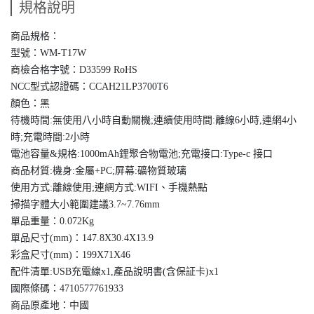
規格說明
商品規格：
型號：WM-T17W
商檢合格字號：D33599 RoHS
NCC型式認證碼：CCAH21LP3700T6
顏色：黑
待機時間:無使用八小時自動關機;連續使用時間:離線6小時,連網4小
時;充電時間:2小時
電池容量&規格:1000mAh鋰聚合物電池;充電接口:Type-c 接口
商品材質:機身:金屬+PC;屏幕:礦物質玻璃
使用方式:離線使用;連網方式:WIFI、手機熱點
掃描字體大小範圍建議3.7~7.76mm
單品重量：0.072Kg
單品尺寸(mm)：147.8X30.4X13.9
彩盒尺寸(mm)：199X71X46
配件清單:USB充電線x1,產品說明書(含保証卡)x1
國際條碼：4710577761933
商品原產地：中國