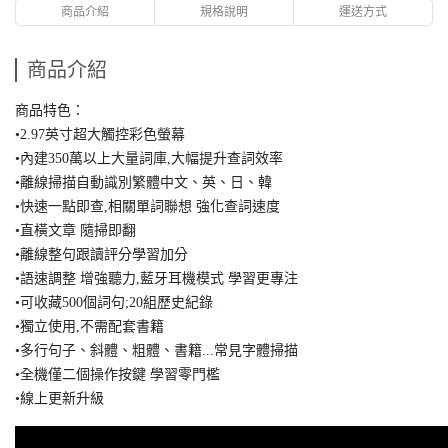
商品介紹
規格說明
運送方式
商品介紹
商品特色：
•2.97英寸超大觸控彩色螢幕
•內建350萬以上大量詞庫,大幅提升查詞效率
•離線掃描自動識別繁體中文、英、日、韓
•快速一點即查,相關單詞聯想 強化查詞速度
•直橫文章 隨掃即翻
•離線整句跟讀評分學習加分
•語速調整 增強聽力,藍牙耳機模式 學習更專注
•可收藏500個詞句;20組歷史紀錄
•獨立使用,不需配套書籍
•多行句子、斜體、粗體、書籍...常見字體掃描
•全機僅二個操作按鍵 學習零門檻
•線上更新升級