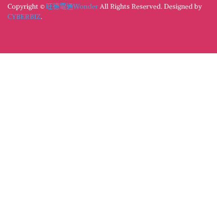
Copyright ©
旺德電通Wonder
All Rights Reserved.
Designed by
CYBERBIZ
.