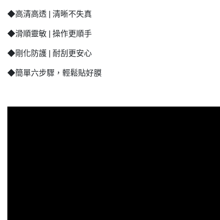
◆高清高透 | 清晰不失真
◆滑順靈敏 | 操作更順手
◆剛化防護 | 耐刮更安心
◆簡單六步驟，輕鬆貼好膜