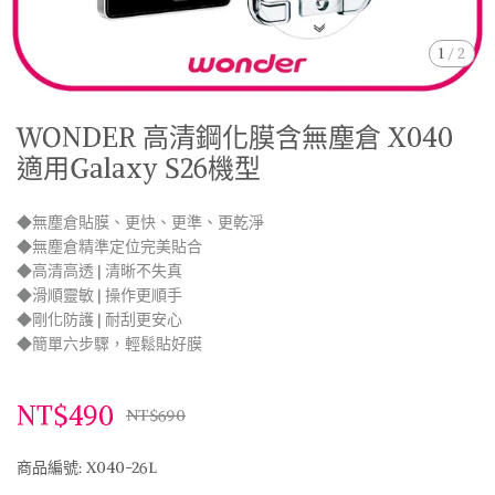
1
/
2
WONDER 高清鋼化膜含無塵倉 X040
適用Galaxy S26機型
◆無塵倉貼膜、更快、更準、更乾淨
◆無塵倉精準定位完美貼合
◆高清高透 | 清晰不失真
◆滑順靈敏 | 操作更順手
◆剛化防護 | 耐刮更安心
◆簡單六步驟，輕鬆貼好膜
NT$490
NT$690
商品編號:
X040-26L