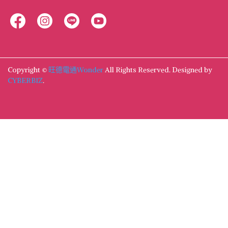
Copyright ©
旺德電通Wonder
All Rights Reserved.
Designed by
CYBERBIZ
.